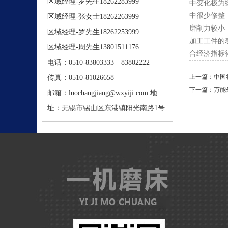
区域经理-罗先生18262283999
中变化极为
中很少修整
区域经理-张女士18262263999
磨削力较小
区域经理-罗先生18262253999
加工工件的
区域经理-周先生13801511176
合经济指标
电话：0510-83803333 83802222
上一篇：
中国
传真：0510-81026658
下一篇：
万能
邮箱：luochangjiang@wxyiji.com 地
址：无锡市锡山区东港镇阳光南路1号